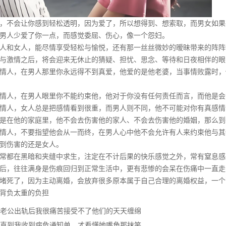
，不会让你感到轻松透明，因为爱了，所以想得到、想索取，而男女如果
男人少爱了你一点，而感觉委屈、伤心，像一个怨妇。
人和女人，能尽情享受轻松与愉悦，还有那一丝丝微妙的暧昧带来的阵阵
与激情之后，将会迎来无休止的猜疑、担忧、思念、等待和日夜相伴的眼
情人，在男人那里你永远得不到真爱，他爱的是他老婆，当事情败露时，
情人，在男人眼里你不能约束他，他对于你没有任何责任而言，而他是会
情人，女人总是把感情看到很重，而男人则不同，他不可能对你有真感情
是在他的家庭里，他不会去伤害他的家人、不会去伤害他的婚姻，那么到
情人，不要指望他会从一而终，在男人心中他不会允许有人来约束他与其
到伤害的还是女人。
常都在黑暗和夹缝中求生，注定在不计后果的快乐感觉之外，常有窒息感
后，往往满身是伤痕回归到正常生活中，更有悲惨的会呆在伤痛中一直走
堵死了，因为主动离婚，会放弃很多原本属于自己合理的离婚权益，一个
背负太重的负担
老公出轨后我很痛苦接受不了他们的天天缠绵
直到我收到病危通知单，才看懂她嘴角那抹笑