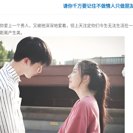
请你千万要记住不做情人只做朋
你爱上一个男人，又被他深深地爱着，但上天注定你们今生无法生活在一
距离产生美。