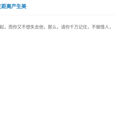
友距离产生美
起，而你又不想失去他，那么，请你千万记住，不做情人，