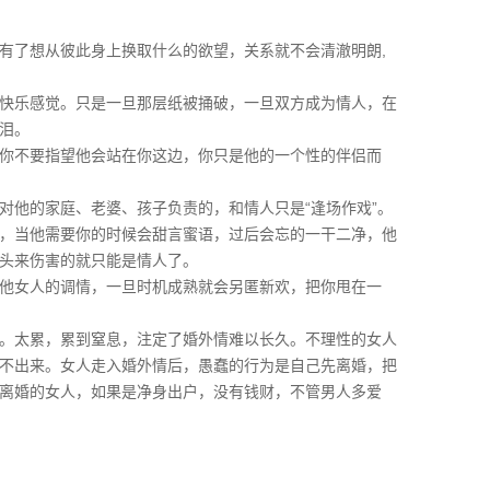
有了想从彼此身上换取什么的欲望，关系就不会清澈明朗,
快乐感觉。只是一旦那层纸被捅破，一旦双方成为情人，在
泪。
你不要指望他会站在你这边，你只是他的一个性的伴侣而
对他的家庭、老婆、孩子负责的，和情人只是“逢场作戏”。
，当他需要你的时候会甜言蜜语，过后会忘的一干二净，他
头来伤害的就只能是情人了。
他女人的调情，一旦时机成熟就会另匿新欢，把你甩在一
。太累，累到窒息，注定了婚外情难以长久。不理性的女人
不出来。女人走入婚外情后，愚蠢的行为是自己先离婚，把
离婚的女人，如果是净身出户，没有钱财，不管男人多爱