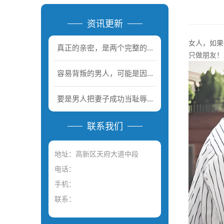
资讯更新
女人，如果
真正的亲密，是两个完整的...
只做朋友！
容易背叛的男人，可能是因...
要是男人把妻子成功当耻辱...
联系我们
地址：高新区天府大道中段
电话：
手机：
联系：